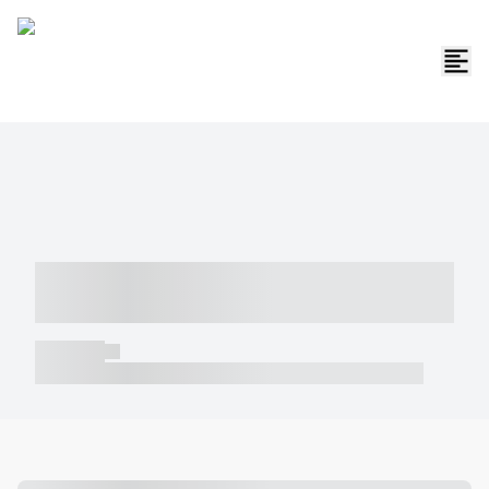
----- ----- -- ------ ---- ---- -- ----- -----
----- --- ------
----- -----
----- ----- -- ------ ---- ---- -- ----- ----- ----- --- ------