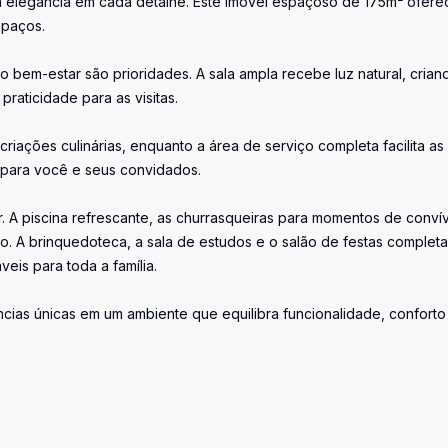
a elegância em cada detalhe. Este imóvel espaçoso de 175m² ofere
spaços.
o bem-estar são prioridades. A sala ampla recebe luz natural, crian
raticidade para as visitas.
riações culinárias, enquanto a área de serviço completa facilita as
 para você e seus convidados.
r. A piscina refrescante, as churrasqueiras para momentos de convív
vo. A brinquedoteca, a sala de estudos e o salão de festas complet
is para toda a família.
ncias únicas em um ambiente que equilibra funcionalidade, conforto