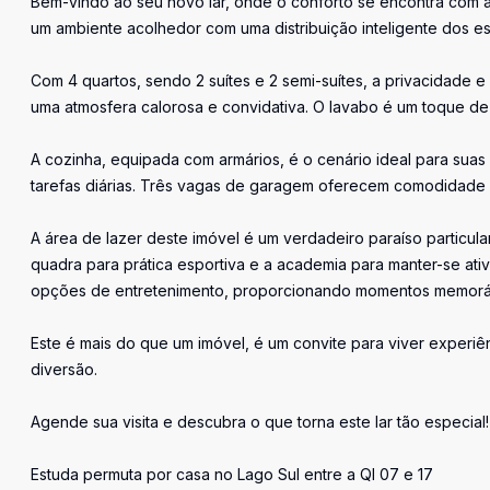
Bem-vindo ao seu novo lar, onde o conforto se encontra com 
um ambiente acolhedor com uma distribuição inteligente dos e
Com 4 quartos, sendo 2 suítes e 2 semi-suítes, a privacidade e 
uma atmosfera calorosa e convidativa. O lavabo é um toque de p
A cozinha, equipada com armários, é o cenário ideal para suas c
tarefas diárias. Três vagas de garagem oferecem comodidade
A área de lazer deste imóvel é um verdadeiro paraíso particula
quadra para prática esportiva e a academia para manter-se ati
opções de entretenimento, proporcionando momentos memoráve
Este é mais do que um imóvel, é um convite para viver experiê
diversão.
Agende sua visita e descubra o que torna este lar tão especial!
Estuda permuta por casa no Lago Sul entre a QI 07 e 17