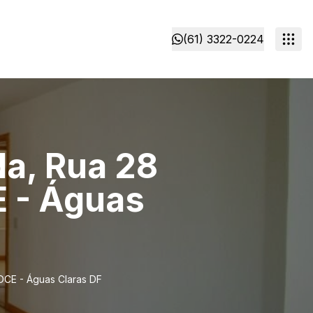
(61) 3322-0224
da, Rua 28
E - Águas
 DCE - Águas Claras DF