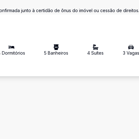
onfirmada junto à certidão de ônus do imóvel ou cessão de direitos
4
Dormitório
s
5
Banheiro
s
4
Suíte
s
3
Vaga