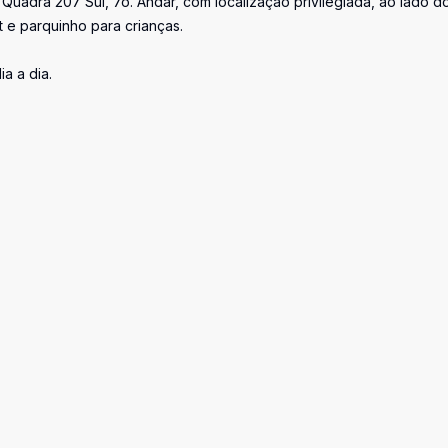
Quadra 207 Sul, 7o. Andar, com localização privilegiada, ao lado d
 e parquinho para crianças.
a a dia.