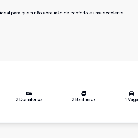
ideal para quem não abre mão de conforto e uma excelente
2
Dormitório
s
2
Banheiro
s
1
Vag