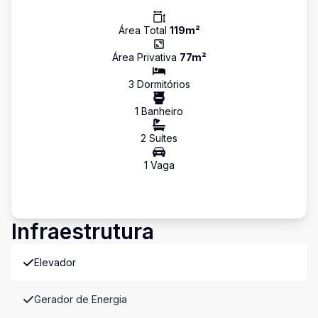
Área Total
119
m²
Área Privativa
77
m²
3
Dormitório
s
1
Banheiro
2
Suíte
s
1
Vaga
Infraestrutura
Elevador
Gerador de Energia