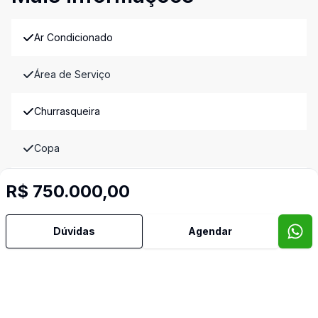
Ar Condicionado
Área de Serviço
Churrasqueira
Copa
Copa Cozinha
R$ 750.000,00
Cozinha
Dúvidas
Agendar
Dormitório com Armários
Mezanino