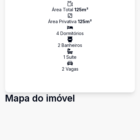
Área Total
125
m²
Área Privativa
125
m²
4
Dormitório
s
2
Banheiro
s
1
Suíte
2
Vaga
s
Mapa do imóvel