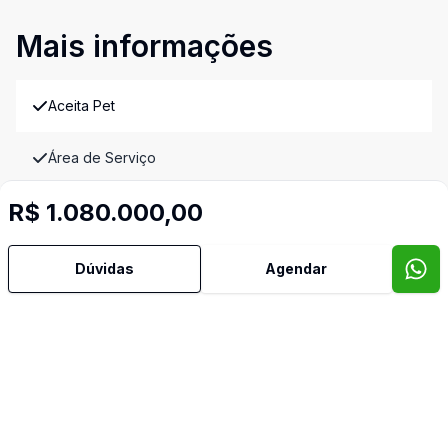
Mais informações
Aceita Pet
Área de Serviço
R$ 1.080.000,00
Banheiro Social
Cozinha
Dúvidas
Agendar
Dependência de Empregada
Dormitório com Armários
Banheiro de Empregada