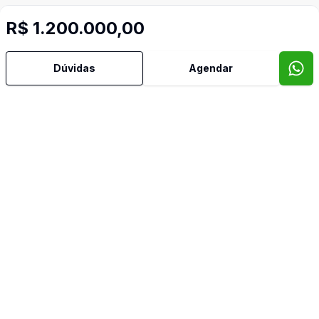
R$ 1.200.000,00
Imóveis semelhantes
Dúvidas
Agendar
Confira imóveis semelhantes
Cód:
TH35731
Comparar
Có