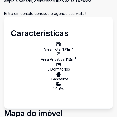
amplo e variado, oferecendo tudo ao seu alcance.
Entre em contato conosco e agende sua visita !
Características
Área Total
171
m²
Área Privativa
112
m²
3
Dormitório
s
3
Banheiro
s
1
Suíte
Mapa do imóvel