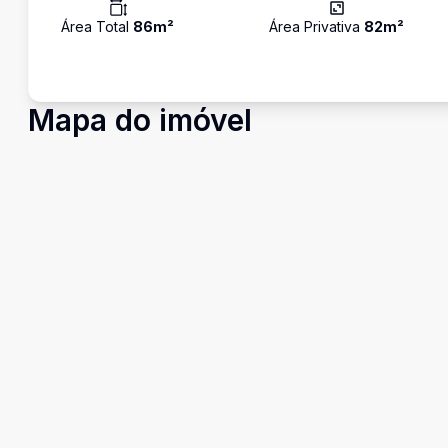
Área Total
86
m²
Área Privativa
82
m²
Mapa do imóvel