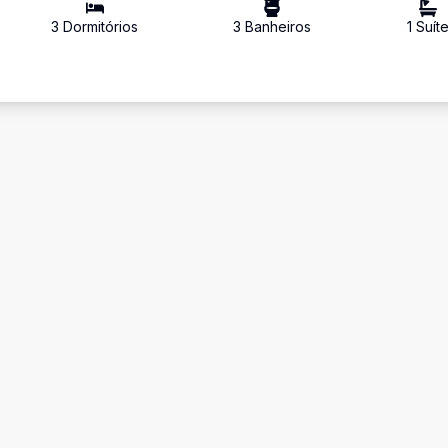
3
Dormitório
s
3
Banheiro
s
1
Suít