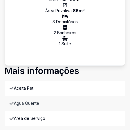
Área Privativa
86
m²
3
Dormitório
s
2
Banheiro
s
1
Suíte
Mais informações
Aceita Pet
Água Quente
Área de Serviço