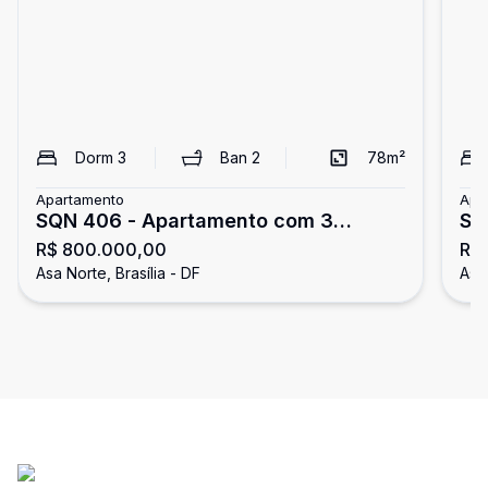
Dorm
3
Ban
2
78
m²
Apartamento
Apa
SQN 406 - Apartamento com 3
SQ
R$ 800.000,00
R$ 
quartos - nascente - vazado - vista
- 1
Asa Norte, Brasília - DF
Asa 
livre - aceita financiamento e FGTS -
fi
Asa Norte