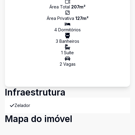
Área Total
207
m²
Área Privativa
127
m²
4
Dormitório
s
3
Banheiro
s
1
Suíte
2
Vaga
s
Infraestrutura
Zelador
Mapa do imóvel