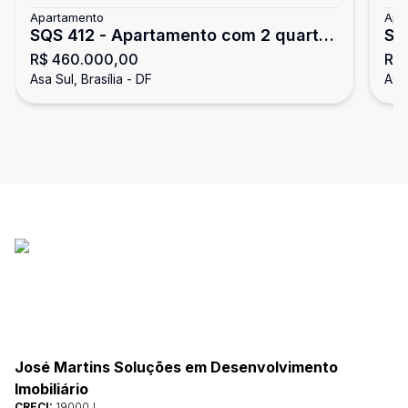
Apartamento
Apa
SQS 412 - Apartamento com 2 quartos
SQS
R$ 460.000,00
R$ 
- de canto - à vista - Asa Sul
QU
Asa Sul, Brasília - DF
Asa 
ES
LI
José Martins Soluções em Desenvolvimento
Imobiliário
CRECI:
19000J