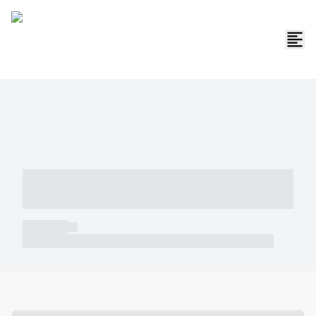
----- ----- -- ------ ---- ---- -- ----- -----
----- --- ------
----- -----
----- ----- -- ------ ---- ---- -- ----- ----- ----- --- ------