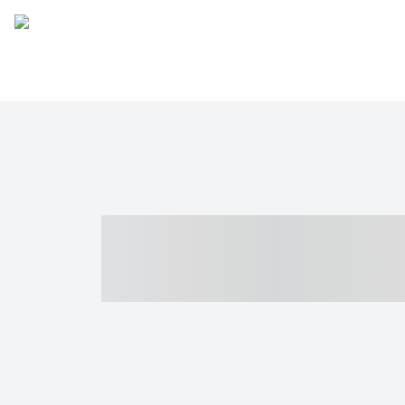
----- ----- -- -
- ------