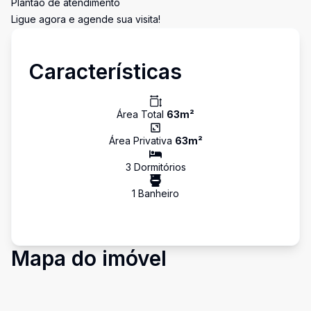
Plantão de atendimento
Ligue agora e agende sua visita!
Características
Área Total
63
m²
Área Privativa
63
m²
3
Dormitório
s
1
Banheiro
Mapa do imóvel