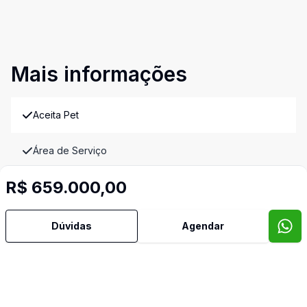
Mais informações
Aceita Pet
Área de Serviço
R$ 659.000,00
Banheiro Social
Cozinha
Dúvidas
Agendar
Video do imóvel
Imóveis semelhantes
Confira imóveis semelhantes