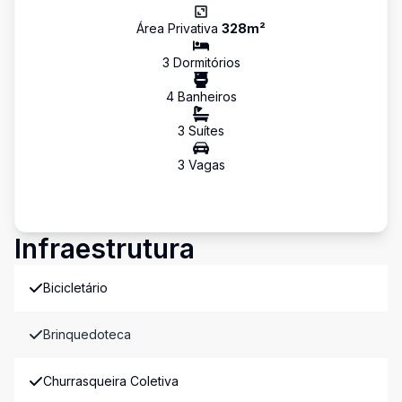
Área Privativa
328
m²
3
Dormitório
s
4
Banheiro
s
3
Suíte
s
3
Vaga
s
Infraestrutura
Bicicletário
Brinquedoteca
Churrasqueira Coletiva