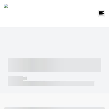
----- ----- -- ------ ---- ---- -- ----- -----
----- --- ------
----- -----
----- ----- -- ------ ---- ---- -- ----- ----- ----- --- ------