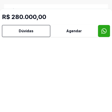
Área de Serviço
R$ 280.000,00
Banheiro Social
Dúvidas
Agendar
Cozinha
Sala de Jantar
Sala de TV
Imóveis semelhantes
Confira imóveis semelhantes
Cód:
EZ8094
Comparar