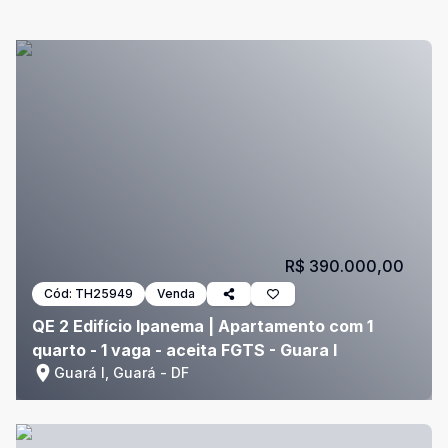
R$ 390.000,00
Cód:
TH25949
Venda
QE 2 Edifício Ipanema | Apartamento com 1
quarto - 1 vaga - aceita FGTS - Guara I
Guará I, Guará - DF