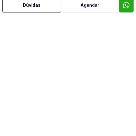
Aceita Pet
Dúvidas
Agendar
Água Quente
Área de Serviço
Armários Embutidos
Banheiro Social
Churrasqueira
Cozinha Planejada
Dormitório com Armários
Reformado