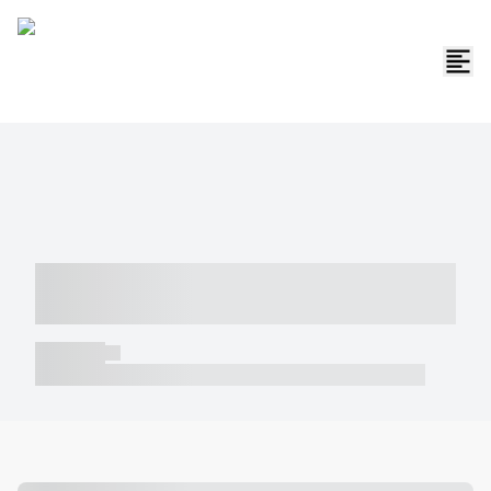
----- ----- -- ------ ---- ---- -- ----- -----
----- --- ------
----- -----
----- ----- -- ------ ---- ---- -- ----- ----- ----- --- ------