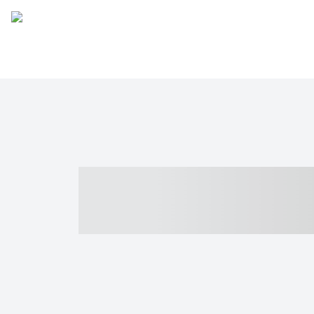
----- ----- -- -
- ------