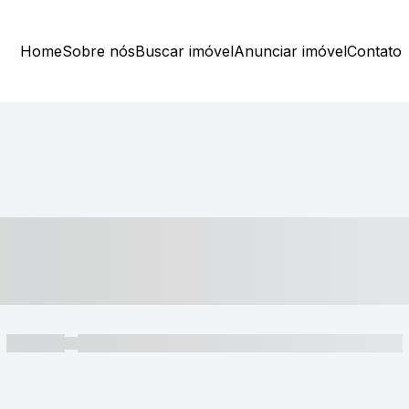
Home
Sobre nós
Buscar imóvel
Anunciar imóvel
Contato
----- ---- ---- -- ----
----- -----
----- ----- -- ------ ---- ---- -- ----- ----- ----- --- ------