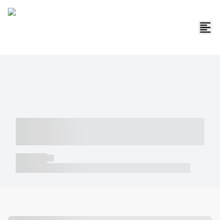
----- ----- -- ------ ---- ---- -- ----- -----
----- --- ------
----- -----
----- ----- -- ------ ---- ---- -- ----- ----- ----- --- ------