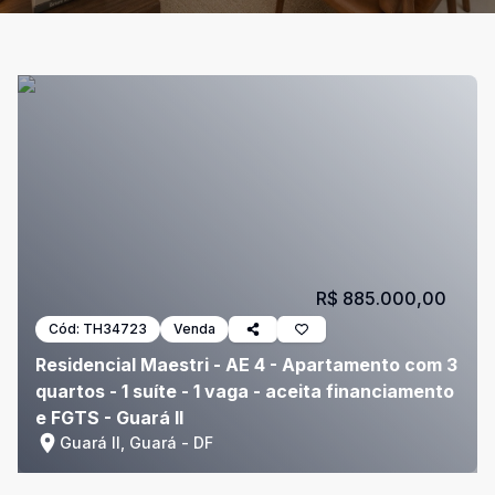
R$ 885.000,00
Cód:
TH34723
Venda
Residencial Maestri - AE 4 - Apartamento com 3
quartos - 1 suíte - 1 vaga - aceita financiamento
e FGTS - Guará II
Guará II, Guará - DF