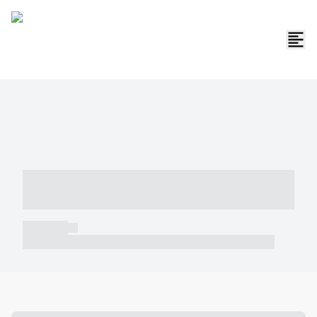
----- ----- -- ------ ---- ---- -- ----- -----
----- --- ------
----- -----
----- ----- -- ------ ---- ---- -- ----- ----- ----- --- ------