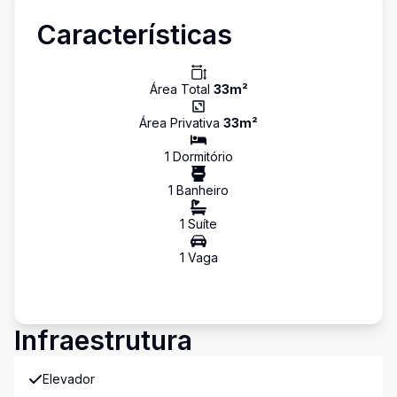
Características
Área Total
33
m²
Área Privativa
33
m²
1
Dormitório
1
Banheiro
1
Suíte
1
Vaga
Infraestrutura
Elevador