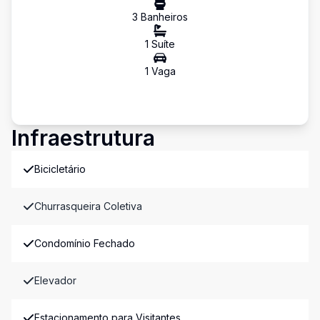
3
Banheiro
s
1
Suíte
1
Vaga
Infraestrutura
Bicicletário
Churrasqueira Coletiva
Condomínio Fechado
Elevador
Estacionamento para Visitantes