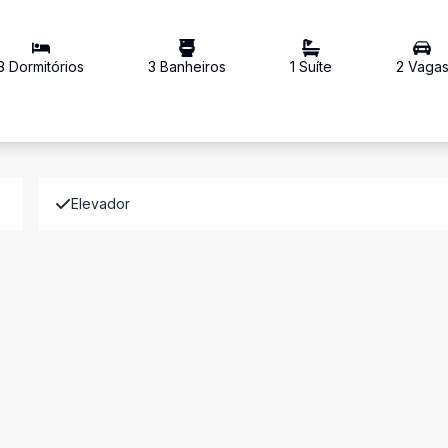
3
Dormitório
s
3
Banheiro
s
1
Suíte
2
Vaga
Elevador