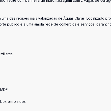
endo 1 suíte com banheira de hidromassagem com 2 Vagas de Garag
m uma das regiões mais valorizadas de Águas Claras. Localizado pr
porte público e a uma ampla rede de comércios e serviços, garantin
miliares
m MDF
 box em blindex