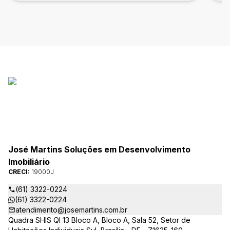
FINANCIAMENTO E FGTS
Ba
José Martins Soluções em Desenvolvimento
Imobiliário
CRECI:
19000J
(61) 3322-0224
(61) 3322-0224
atendimento@josemartins.com.br
Quadra SHIS QI 13 Bloco A, Bloco A, Sala 52, Setor de