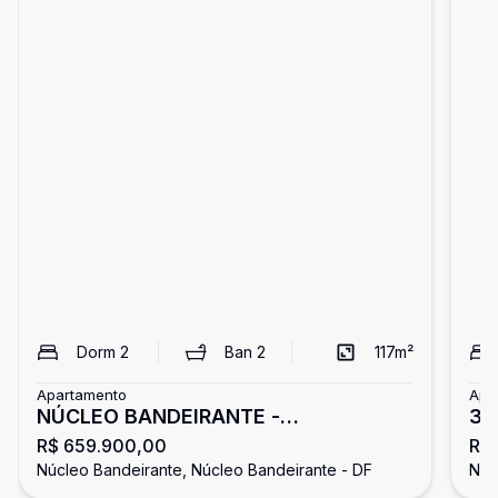
Dorm
2
Ban
2
117
m²
Apartamento
Apa
NÚCLEO BANDEIRANTE -
3ª
R$ 659.900,00
R$
APARTAMENTO TÉRREO 2 QUARTOS
- 2
Núcleo Bandeirante, Núcleo Bandeirante - DF
Núc
SENDO 1 SUÍTE REFORMADO ACEITA
Fi