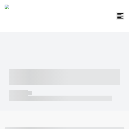
----- ----- -- ------ ---- ---- -- ----- -----
----- --- ------
----- -----
----- ----- -- ------ ---- ---- -- ----- ----- ----- --- ------