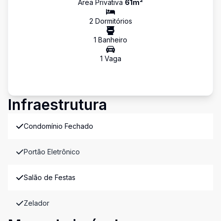
Área Privativa
61
m²
2
Dormitório
s
1
Banheiro
1
Vaga
Infraestrutura
Condomínio Fechado
Portão Eletrônico
Salão de Festas
Zelador