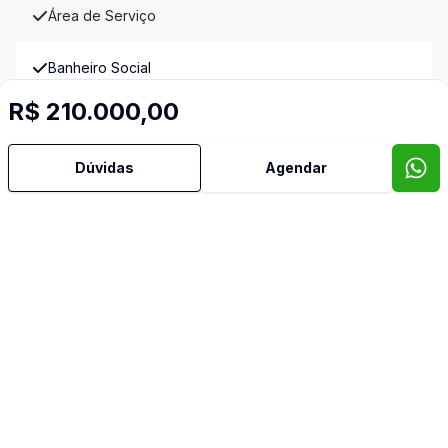
Área de Serviço
Banheiro Social
R$ 210.000,00
Copa
Dúvidas
Agendar
Copa Cozinha
Cozinha
Sala de Jantar
Video do imóvel
Imóveis semelhantes
Confira imóveis semelhantes