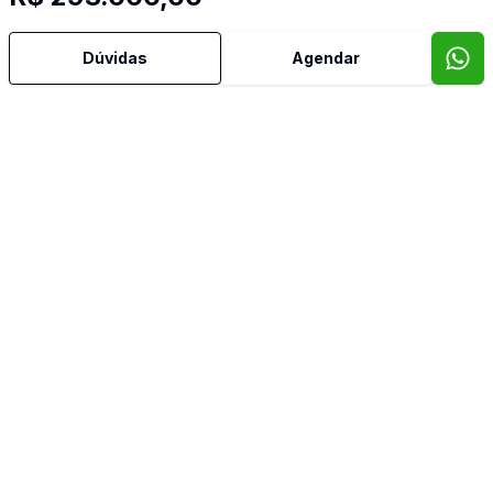
Dúvidas
Agendar
Video do imóvel
Imóveis semelhantes
Confira imóveis semelhantes