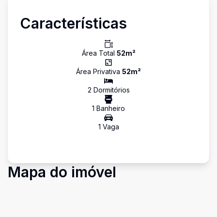
Características
Área Total
52
m²
Área Privativa
52
m²
2
Dormitório
s
1
Banheiro
1
Vaga
Mapa do imóvel