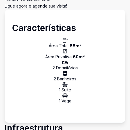
Ligue agora e agende sua visita!
Características
Área Total
88
m²
Área Privativa
60
m²
2
Dormitório
s
2
Banheiro
s
1
Suíte
1
Vaga
Infraestrutura