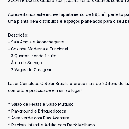
SOLAR BRASILIS Quadra 202 | Apartamento 3 Quartos sendo 1
Apresentamos este incrível apartamento de 89,5m², perfeito p
uma planta bem distribuída e espaços planejados para o seu b
Descrição:
- Sala Ampla e Aconchegante
- Cozinha Moderna e Funcional
- 3 Quartos, sendo 1 suíte
- Área de Serviço
- 2 Vagas de Garagem
Lazer Completo: O Solar Brasilis oferece mais de 20 itens de 
conforto e praticidade em um só lugar!
* Salão de Festas e Salão Multiuso
* Playground e Brinquedoteca
* Área verde com Play Aventura
* Piscinas Infantil e Adulto com Deck Molhado