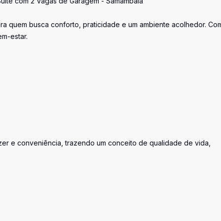
 Suíte com 2 Vagas de Garagem - Samambaia
ara quem busca conforto, praticidade e um ambiente acolhedor. Co
em-estar.
lazer e conveniência, trazendo um conceito de qualidade de vida,