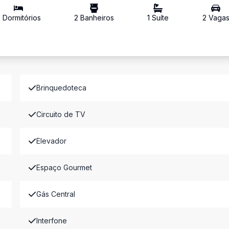
3
Dormitório
s
2
Banheiro
s
1
Suíte
2
Vaga
Brinquedoteca
Circuito de TV
Elevador
Espaço Gourmet
Gás Central
Interfone