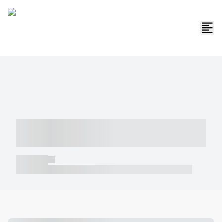
----- ----- -- ------ ---- ---- -- ----- -----
----- --- ------
----- -----
----- ----- -- ------ ---- ---- -- ----- ----- ----- --- ------