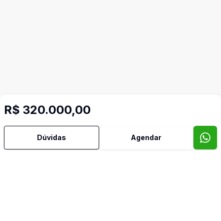
Mais informações
R$ 320.000,00
Aceita Pet
Dúvidas
Agendar
Área de Serviço
Banheiro Social
Churrasqueira