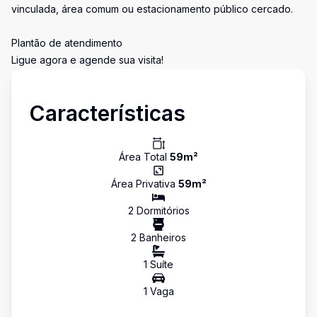
vinculada, área comum ou estacionamento público cercado.
Plantão de atendimento
Ligue agora e agende sua visita!
Características
Área Total
59
m²
Área Privativa
59
m²
2
Dormitório
s
2
Banheiro
s
1
Suíte
1
Vaga