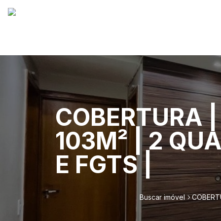
COBERTURA | 
103M² | 2 QU
E FGTS |
Buscar imóvel
COBERTU