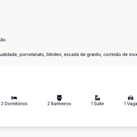
ião.
ualidade, porcelanato, blindex, escada de granito, corrimão de inox
2
Dormitório
s
2
Banheiro
s
1
Suíte
1
Vag