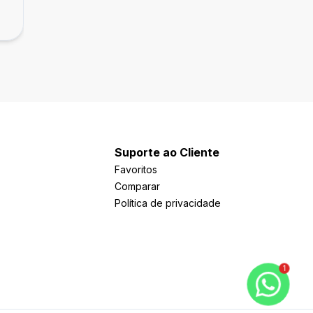
R$ 1.200.000,00
suíte vista livre 1 vaga
Noroeste, Brasília - DF
Suporte ao Cliente
Favoritos
Comparar
Política de privacidade
1