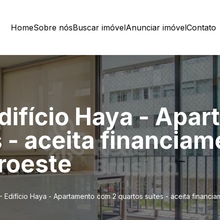
Home
Sobre nós
Buscar imóvel
Anunciar imóvel
Contato
ifício Haya - Apa
 - aceita financiam
roeste
Edifício Haya - Apartamento com 2 quartos suítes - aceita financi