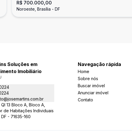
R$ 700.000,00
Noroeste, Brasília - DF
ins Soluções em
Navegação rápida
mento Imobiliário
Home
J
Sobre nós
Buscar imóvel
-0224
Anunciar imóvel
-0224
to@josemartins.com.br
Contato
QI 13 Bloco A, Bloco A,
or de Habitações Individuais
 - DF - 71635-160