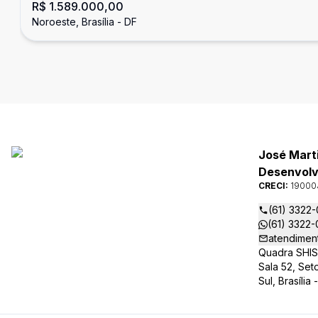
R$ 1.589.000,00
Nascente na Melhor Localização do
Noroeste, Brasília - DF
Noroeste.
José Mart
Desenvolvi
CRECI:
19000
(61) 3322
(61) 3322
atendimen
Quadra SHIS 
Sala 52, Set
Sul, Brasília