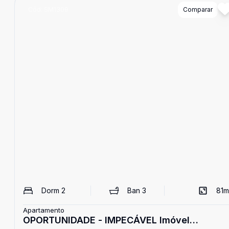
Cód:
SM1309
Comparar
Dorm
2
Ban
3
81
m
Apartamento
OPORTUNIDADE - IMPECÁVEL Imóvel