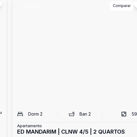
Cód:
SM1213
Comparar
²
Dorm
2
Ban
2
59
Apartamento
ED MANDARIM | CLNW 4/5 | 2 QUARTOS