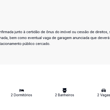
firmada junto à certidão de ônus do imóvel ou cessão de direitos, 
iminada, bem como eventual vaga de garagem anunciada que deverá
stacionamento público cercado.
2
Dormitório
s
2
Banheiro
s
2
Vaga