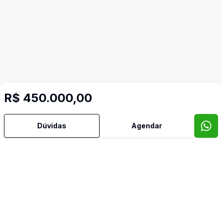
R$ 450.000,00
Mais informações
Dúvidas
Agendar
Aceita Pet
Ar Condicionado
Armários Embutidos
Cozinha