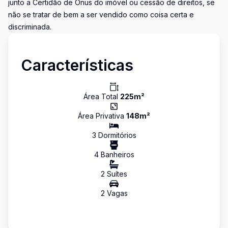
junto a Certidão de Ônus do imóvel ou cessão de direitos, se
não se tratar de bem a ser vendido como coisa certa e
discriminada.
Características
Área Total
225
m²
Área Privativa
148
m²
3
Dormitório
s
4
Banheiro
s
2
Suíte
s
2
Vaga
s