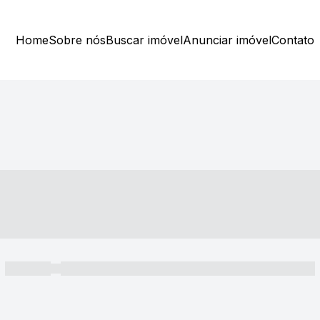
Home
Sobre nós
Buscar imóvel
Anunciar imóvel
Contato
----- ---- ---- -- ----
----- -----
----- ----- -- ------ ---- ---- -- ----- ----- ----- --- ------