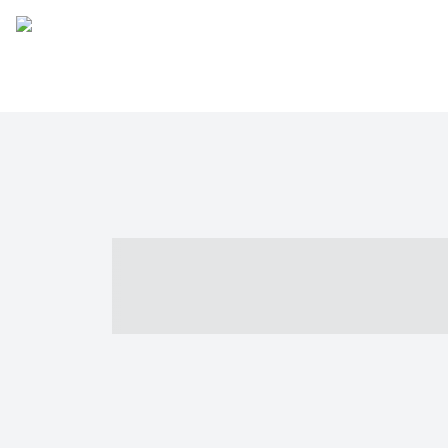
----- ----- -- -
- ------