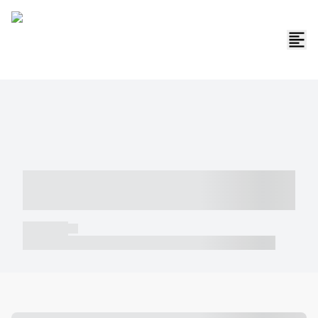
----- ----- -- ------ ---- ---- -- ----- -----
----- --- ------
----- -----
----- ----- -- ------ ---- ---- -- ----- ----- ----- --- ------