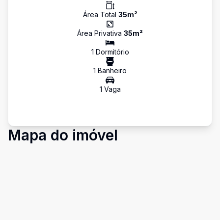
Área Total
35
m²
Área Privativa
35
m²
1
Dormitório
1
Banheiro
1
Vaga
Mapa do imóvel