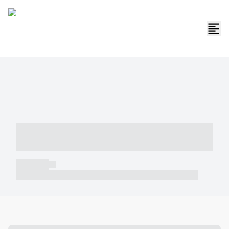
----- ----- -- ------ ---- ---- -- ----- -----
----- --- ------
----- -----
----- ----- -- ------ ---- ---- -- ----- ----- ----- --- ------