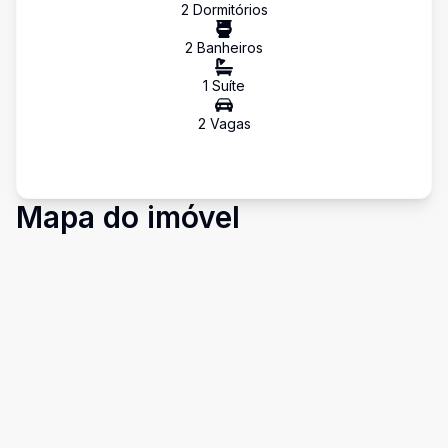
2
Dormitório
s
2
Banheiro
s
1
Suíte
2
Vaga
s
Mapa do imóvel