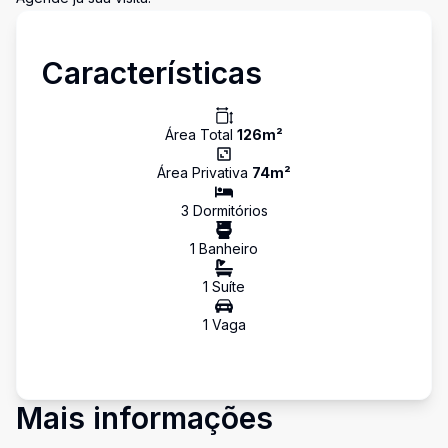
Características
Área Total
126
m²
Área Privativa
74
m²
3
Dormitório
s
1
Banheiro
1
Suíte
1
Vaga
Mais informações