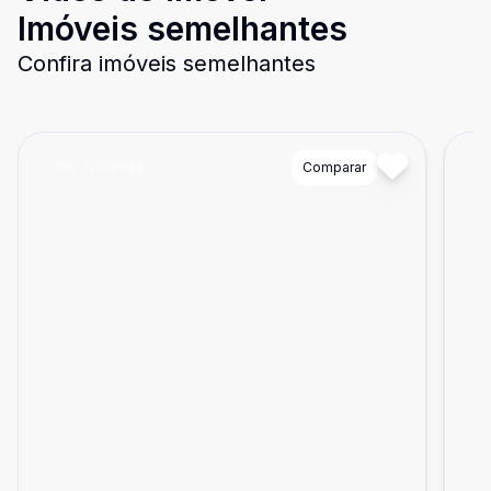
Imóveis semelhantes
Confira imóveis semelhantes
Cód:
TH34331
Comparar
Có