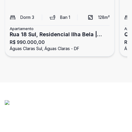
Dorm
3
Ban
1
128
m²
Apartamento
Apa
Rua 18 Sul, Residencial Ilha Bela |
QU
R$ 990.000,00
R$ 
Apartamento com 3 quartos, sendo 3
SU
Águas Claras Sul, Águas Claras - DF
Águ
suítes, sala com dois ambientes e 2
GO
vagas de garagem cobertas - Águas
Claras.