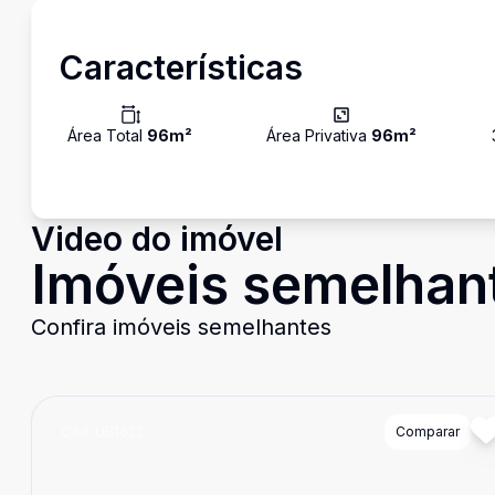
Características
Área Total
96
m²
Área Privativa
96
m²
Video do imóvel
Imóveis semelhan
Confira imóveis semelhantes
Cód:
UB1622
Comparar