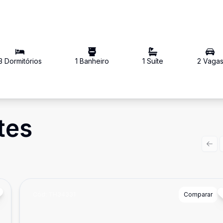
3
Dormitório
s
1
Banheiro
1
Suíte
2
Vaga
tes
Prev
Cód:
TH34331
Comparar