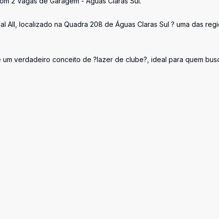
 com 2 Vagas de Garagem - Águas Claras Sul.
al All, localizado na Quadra 208 de Águas Claras Sul ? uma das reg
um verdadeiro conceito de ?lazer de clube?, ideal para quem bus