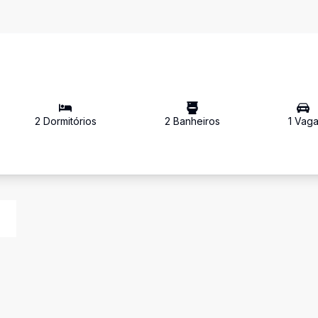
2
Dormitório
s
2
Banheiro
s
1
Vag