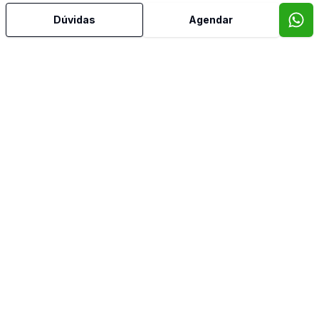
Dúvidas
Agendar
Cozinha
Dormitório com Armários
Piscina
Terraço
TV Coletiva
Video do imóvel
Imóveis semelhantes
Confira imóveis semelhantes